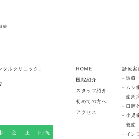
診療
HOME
診療案
診療
医院紹介
7
ムシ
スタッフ紹介
歯周
初めての方へ
口腔
アクセス
小児
義歯
木
金
土
日/祝
イン