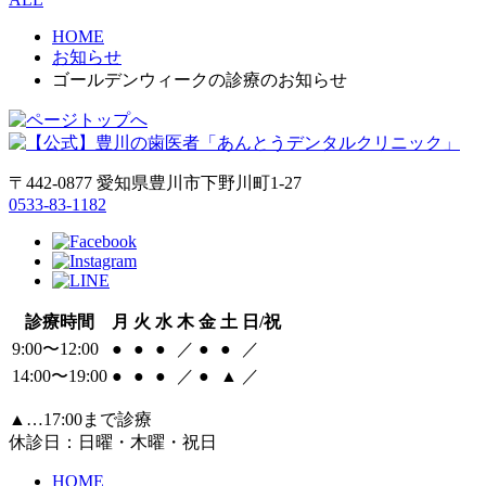
HOME
お知らせ
ゴールデンウィークの診療のお知らせ
〒442-0877 愛知県豊川市下野川町1-27
0533-83-1182
診療時間
月
火
水
木
金
土
日/祝
9:00〜12:00
●
●
●
／
●
●
／
14:00〜19:00
●
●
●
／
●
▲
／
▲…17:00まで診療
休診日：日曜・木曜・祝日
HOME