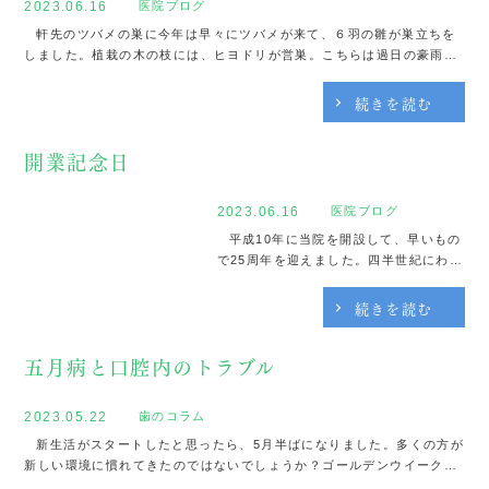
2023.06.16
医院ブログ
軒先のツバメの巣に今年は早々にツバメが来て、６羽の雛が巣立ちを
しました。植栽の木の枝には、ヒヨドリが営巣。こちらは過日の豪雨
で、孵化できなかったようです。一喜一憂でしたが、ツバメとヒヨドリ
と巣作りをしてもらえてなんとなく嬉しい気分ではありま...
続きを読む
開業記念日
2023.06.16
医院ブログ
平成10年に当院を開設して、早いもの
で25周年を迎えました。四半世紀にわた
り、歯科医療の提供を継続できてきたの
も、地域の方々やスタッフのおかげと感
続きを読む
謝します。今後も引き続き歯科医療の研
鑽に努め、精進して参る所存です。写真
五月病と口腔内のトラブル
は梅雨の合間の五月晴れ...
2023.05.22
歯のコラム
新生活がスタートしたと思ったら、5月半ばになりました。多くの方が
新しい環境に慣れてきたのではないでしょうか？ゴールデンウイークは
楽しく過ごせましたか？毎日はりきって過ごしているうちに、体に疲れ