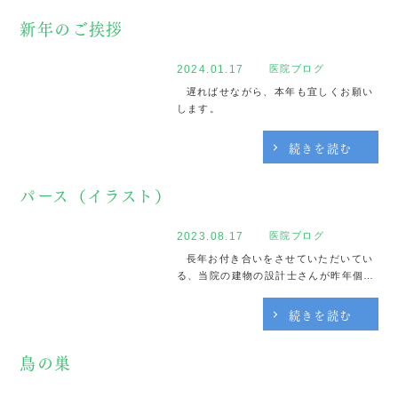
新年のご挨拶
2024.01.17
医院ブログ
遅ればせながら、本年も宜しくお願い
します。
続きを読む
パース（イラスト）
2023.08.17
医院ブログ
長年お付き合いをさせていただいてい
る、当院の建物の設計士さんが昨年個展
を開きました。数々の建造物のイラスト
に感銘を受けて、自院のパースも是非に
続きを読む
とおねだりをしていましたが、１年がか
りで書き上げていただき、昨日、頂戴し
鳥の巣
ました。築25年の診療所で...