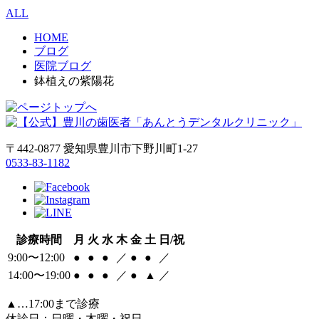
ALL
HOME
ブログ
医院ブログ
鉢植えの紫陽花
〒442-0877 愛知県豊川市下野川町1-27
0533-83-1182
診療時間
月
火
水
木
金
土
日/祝
9:00〜12:00
●
●
●
／
●
●
／
14:00〜19:00
●
●
●
／
●
▲
／
▲…17:00まで診療
休診日：日曜・木曜・祝日